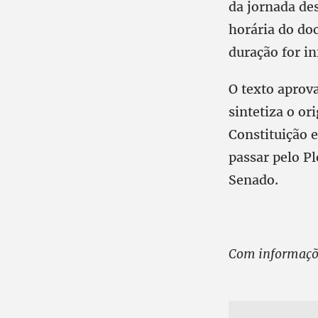
da jornada de
horária do do
duração for in
O texto aprov
sintetiza o or
Constituição e
passar pelo Pl
Senado.
Com informaçõe