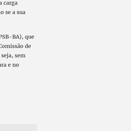
a carga
o se a sua
(PSB-BA), que
 Comissão de
 seja, sem
ara e no