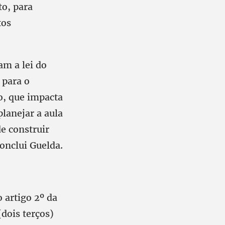
to, para
tos
am a lei do
 para o
o, que impacta
planejar a aula
de construir
onclui Guelda.
 artigo 2º da
(dois terços)