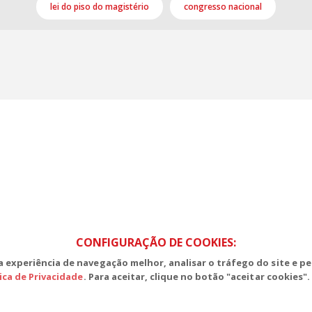
lei do piso do magistério
congresso nacional
S, Edifício Venâncio III, Salas 101/106
CEP: 70393-902 - Brasília - DF
lefone (61) 3225-1003 - E-mail cnte@cnte.org.br
CONFIGURAÇÃO DE COOKIES:
 experiência de navegação melhor, analisar o tráfego do site e pe
tica de Privacidade
. Para aceitar, clique no botão "aceitar cookies".