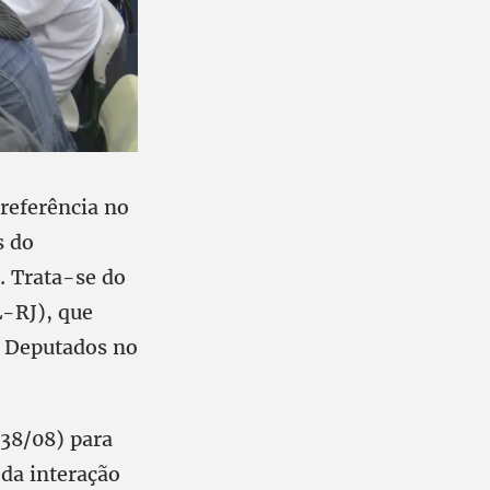
referência no
s do
. Trata-se do
L-RJ), que
s Deputados no
.738/08) para
 da interação