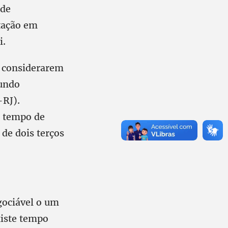
ade
etação em
i.
s considerarem
gundo
-RJ).
s tempo de
de dois terços
gociável o um
xiste tempo