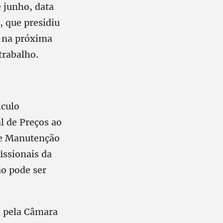
e junho, data
 que presidiu
r na próxima
trabalho.
lculo
l de Preços ao
de Manutenção
issionais da
o pode ser
a pela Câmara