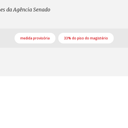
es da Agência Senado
medida provisória
33% do piso do magistério
S, Edifício Venâncio III, Salas 101/106
CEP: 70393-902 - Brasília - DF
lefone (61) 3225-1003 - E-mail cnte@cnte.org.br