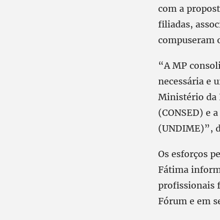
com a proposta
filiadas, asso
compuseram o 
“A MP consolid
necessária e u
Ministério da
(CONSED) e a 
(UNDIME)”, d
Os esforços pe
Fátima inform
profissionais
Fórum e em se