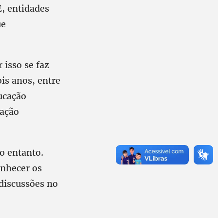
E, entidades
ue
 isso se faz
is anos, entre
ucação
cação
o entanto.
onhecer os
 discussões no