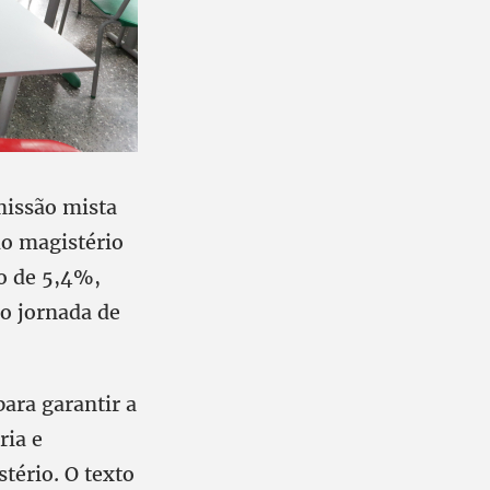
missão mista
do magistério
o de 5,4%,
o jornada de
ara garantir a
ria e
tério. O texto