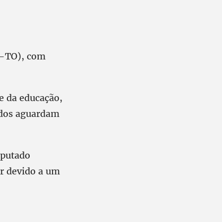
o-TO), com
e da educação,
Todos aguardam
eputado
r devido a um