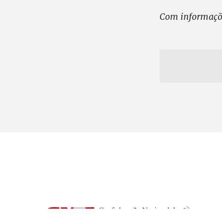
Com informaçõ
SD
Te