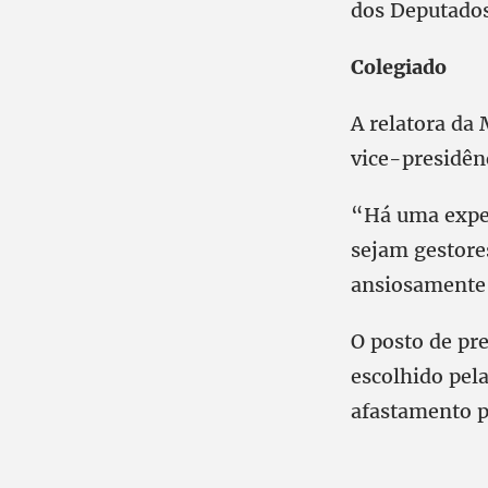
dos Deputados
Colegiado
A relatora da
vice-presidên
“Há uma expec
sejam gestore
ansiosamente 
O posto de pr
escolhido pel
afastamento p