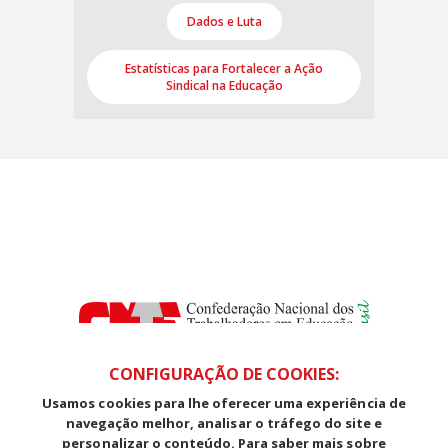
Dados e Luta
Estatísticas para Fortalecer a Ação
Sindical na Educação
CONFIGURAÇÃO DE COOKIES:
Usamos cookies para lhe oferecer uma experiência de
SDS, Edifício Venâncio III, Salas 101/106
navegação melhor, analisar o tráfego do site e
CEP: 70393-902 - Brasília - DF
personalizar o conteúdo. Para saber mais sobre