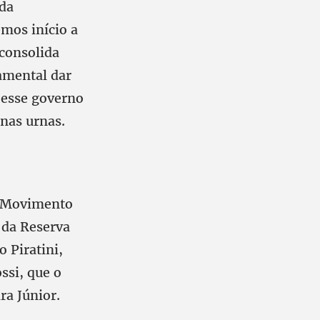
 da
emos início a
 consolida
amental dar
 esse governo
nas urnas.
o Movimento
 da Reserva
 Piratini,
ssi, que o
ra Júnior.