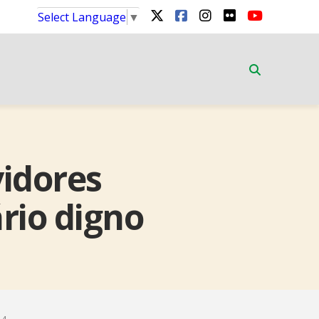
Select Language
▼
vidores
rio digno