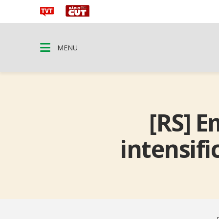
MENU
[RS] E
intensif