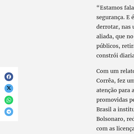
“Estamos fala
segurança. E é
derrotar, nas 
aliada, que n
públicos, reti
constrói diar
Com um relato
Corrêa, fez u
atenção para a
promovidas pe
Brasil a insti
Bolsonaro, re
com as licenç