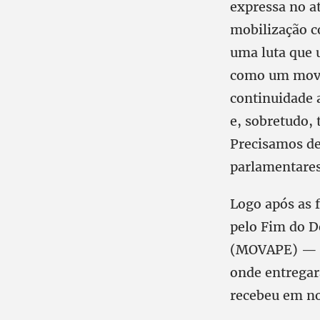
expressa no at
mobilização co
uma luta que u
como um movim
continuidade 
e, sobretudo,
Precisamos de
parlamentares
Logo após as 
pelo Fim do D
(MOVAPE) — do
onde entregar
recebeu em no