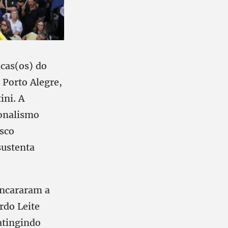
icas(os) do
 Porto Alegre,
ini. A
ionalismo
isco
sustenta
ancararam a
rdo Leite
atingindo