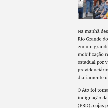
Na manhã desta
Rio Grande do
em um grande 
mobilização r
estadual por v
previdenciári
diariamente os
O Ato foi tom
indignação da
(PSD), cujas 