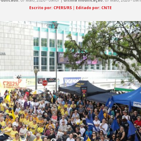
Publicado:
07 Maio, 2026 - 09h07 |
Última modificação:
07 Maio, 2026 - 09h
Escrito por: CPERS/RS
|
Editado por: CNTE