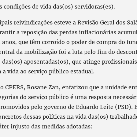
 condições de vida das(os) servidoras(es).
ipais reivindicações esteve a Revisão Geral dos Sal
rantir a reposição das perdas inflacionárias acumu
2 anos, que têm corroído o poder de compra do fun
ntral da mobilização foi a luta pelo fim do descon
 das(os) aposentadas(os), que atinge profissionais
a vida ao serviço público estadual.
do CPERS, Rosane Zan, enfatizou que a unidade ent
egorias do serviço público é uma resposta necessár
promovidos pelo governo de Eduardo Leite (PSD). 
ncretos dessas políticas na vida das(os) trabalhad
áter injusto das medidas adotadas: