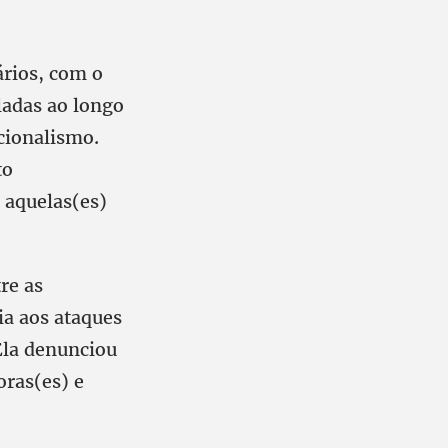
ários, com o
ladas ao longo
cionalismo.
to
 aquelas(es)
re as
ia aos ataques
Ela denunciou
oras(es) e