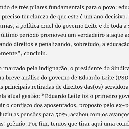
ndo de três pilares fundamentais para o povo: edu
 preciso ter clareza de que este é um ano decisivo
urnas, a política cruel do governo Leite e de toda a
o último período promoveu um verdadeiro ataque ao
rando direitos e penalizando, sobretudo, a educaçã
iamente”, concluiu.
 marcado pela indignação, o presidente do Sindica
ma breve análise do governo de Eduardo Leite (PS
s principais retiradas de direitos das(os) servidora
la atual gestão: “Eduardo Leite foi o primeiro go
tuir o confisco dos aposentados, proposto pelo ex-p
duziu as pensões para 50%, acabou com os avanços
as-prêmio. Por fim, temos que tirar aqui uma conc