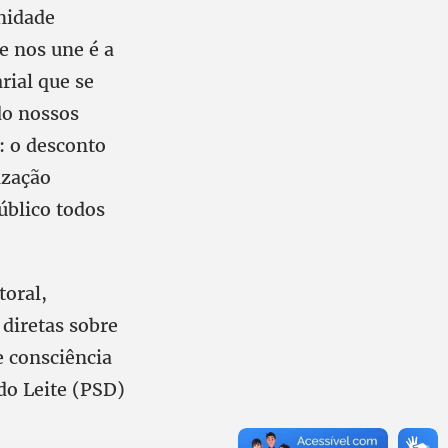
nidade
ue nos une é a
rial que se
do nossos
: o desconto
ização
úblico todos
toral,
diretas sobre
e consciência
do Leite (PSD)