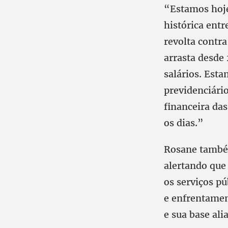
“Estamos hoje
histórica entr
revolta contra
arrasta desde
salários. Est
previdenciári
financeira das
os dias.”
Rosane também 
alertando que
os serviços p
e enfrentamen
e sua base ali