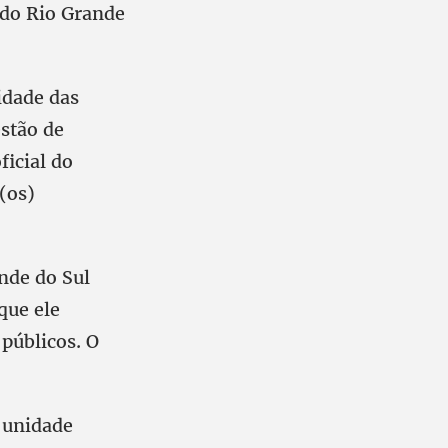
 do Rio Grande
idade das
estão de
ficial do
(os)
ande do Sul
que ele
 públicos. O
e unidade