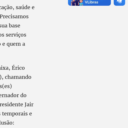
cação, saúde e
. Precisamos
 sua base
s serviços
o e quem a
ixa, Érico
D), chamando
s(es)
vernador do
residente Jair
 temporais e
lusão: