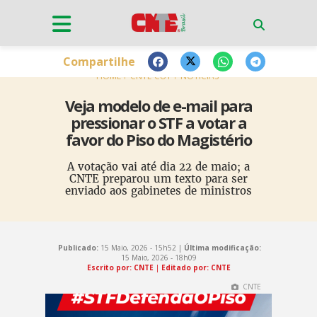
Compartilhe
HOME
CNTE-CUT
NOTÍCIAS
Veja modelo de e-mail para
pressionar o STF a votar a
favor do Piso do Magistério
A votação vai até dia 22 de maio; a
CNTE preparou um texto para ser
enviado aos gabinetes de ministros
Publicado:
15 Maio, 2026 - 15h52 |
Última modificação:
15 Maio, 2026 - 18h09
Escrito por: CNTE
|
Editado por: CNTE
CNTE