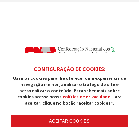
CONFIGURAÇÃO DE COOKIES:
Usamos cookies para lhe oferecer uma experiência de
SDS, Edifício Venâncio III, Salas 101/106
navegação melhor, analisar o tráfego do site e
CEP: 70393-902 - Brasília - DF
personalizar o conteúdo. Para saber mais sobre
Telefone (61) 3225-1003 - E-mail cnte@cnte.org.br
cookies acesse nossa
Política de Privacidade
. Para
aceitar, clique no botão "aceitar cookies".
Copyright CUT Central Única dos Trabalhadores 3.960 - Entidades
Filiadas | 7.933.029 - Trabalhadores(as) Associados | 25.831.443 -
ACEITAR COOKIES
Trabalhadores(as) na Base