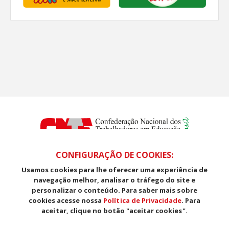
CONFIGURAÇÃO DE COOKIES:
Usamos cookies para lhe oferecer uma experiência de
SDS, Edifício Venâncio III, Salas 101/106
navegação melhor, analisar o tráfego do site e
CEP: 70393-902 - Brasília - DF
personalizar o conteúdo. Para saber mais sobre
Telefone (61) 3225-1003 - E-mail cnte@cnte.org.br
cookies acesse nossa
Política de Privacidade
. Para
aceitar, clique no botão "aceitar cookies".
Copyright CUT Central Única dos Trabalhadores 3.960 - Entidades