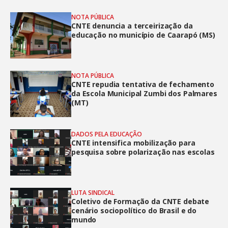
NOTA PÚBLICA
CNTE denuncia a terceirização da
educação no município de Caarapó (MS)
NOTA PÚBLICA
CNTE repudia tentativa de fechamento
da Escola Municipal Zumbi dos Palmares
(MT)
DADOS PELA EDUCAÇÃO
CNTE intensifica mobilização para
pesquisa sobre polarização nas escolas
LUTA SINDICAL
Coletivo de Formação da CNTE debate
cenário sociopolítico do Brasil e do
mundo