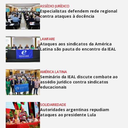
ASSÉDIO JURÍDICO
Especialistas defendem rede regional
contra ataques à docência
LAWFARE
Ataques aos sindicatos da América
Latina são pauta do encontro da IEAL
AMÉRICA LATINA
Seminário da IEAL discute combate ao
assédio jurídico contra sindicatos
educacionais
SOLIDARIEDADE
Autoridades argentinas repudiam
ataques ao presidente Lula