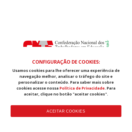
CONFIGURAÇÃO DE COOKIES:
Usamos cookies para lhe oferecer uma experiência de
SDS, Edifício Venâncio III, Salas 101/106
navegação melhor, analisar o tráfego do site e
CEP: 70393-902 - Brasília - DF
personalizar o conteúdo. Para saber mais sobre
Telefone (61) 3225-1003 - E-mail cnte@cnte.org.br
cookies acesse nossa
Política de Privacidade
. Para
aceitar, clique no botão "aceitar cookies".
Copyright CUT Central Única dos Trabalhadores 3.960 - Entidades
Filiadas | 7.933.029 - Trabalhadores(as) Associados | 25.831.443 -
ACEITAR COOKIES
Trabalhadores(as) na Base