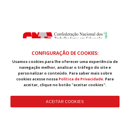
CONFIGURAÇÃO DE COOKIES:
Usamos cookies para lhe oferecer uma experiência de
SDS, Edifício Venâncio III, Salas 101/106
navegação melhor, analisar o tráfego do site e
CEP: 70393-902 - Brasília - DF
personalizar o conteúdo. Para saber mais sobre
Telefone (61) 3225-1003 - E-mail cnte@cnte.org.br
cookies acesse nossa
Política de Privacidade
. Para
aceitar, clique no botão "aceitar cookies".
Copyright CUT Central Única dos Trabalhadores 3.960 - Entidades
Filiadas | 7.933.029 - Trabalhadores(as) Associados | 25.831.443 -
ACEITAR COOKIES
Trabalhadores(as) na Base