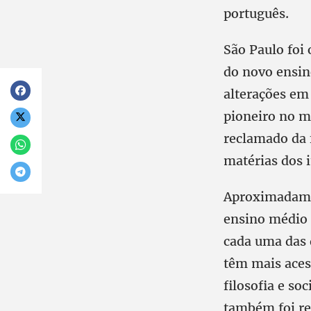
português.
São Paulo foi
do novo ensin
alterações em 
pioneiro no m
reclamado da f
matérias dos i
Aproximadamen
ensino médio 
cada uma das d
têm mais acess
filosofia e so
também foi re