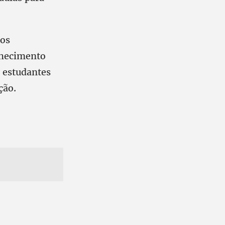
ios
nhecimento
s estudantes
ção.