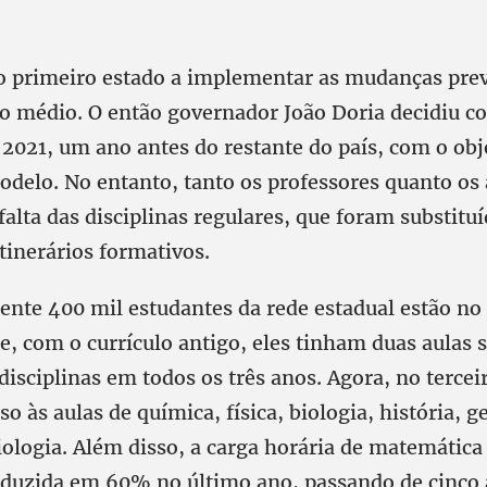
 o primeiro estado a implementar as mudanças previ
o médio. O então governador João Doria decidiu c
2021, um ano antes do restante do país, com o obj
odelo. No entanto, tanto os professores quanto os
alta das disciplinas regulares, que foram substitu
tinerários formativos.
te 400 mil estudantes da rede estadual estão no
e, com o currículo antigo, eles tinham duas aulas
isciplinas em todos os três anos. Agora, no tercei
o às aulas de química, física, biologia, história, g
ciologia. Além disso, a carga horária de matemática
duzida em 60% no último ano, passando de cinco 