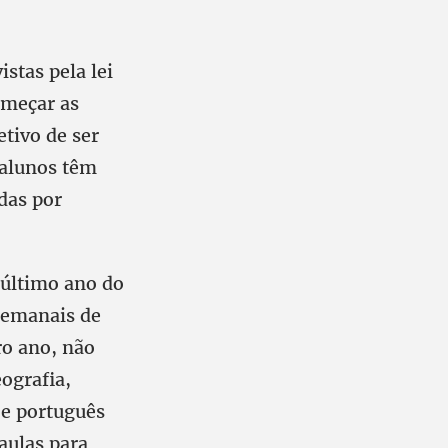
stas pela lei
omeçar as
etivo de ser
 alunos têm
ídas por
 último ano do
 semanais de
ro ano, não
eografia,
 e português
aulas para