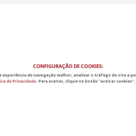
S, Edifício Venâncio III, Salas 101/106
CEP: 70393-902 - Brasília - DF
lefone (61) 3225-1003 - E-mail cnte@cnte.org.br
CONFIGURAÇÃO DE COOKIES:
 experiência de navegação melhor, analisar o tráfego do site e pe
tica de Privacidade
. Para aceitar, clique no botão "aceitar cookies".
ades Filiadas | 7.933.029 - Trabalhadores(as) Associados | 25.831.443 - Trab