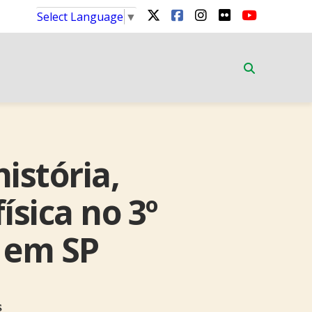
Select Language
▼
istória,
ísica no 3º
 em SP
s