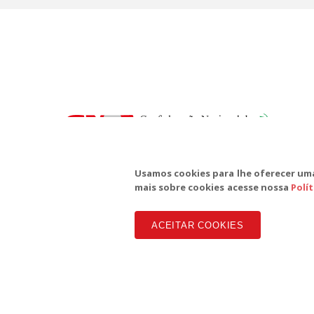
SD
Te
Usamos cookies para lhe oferecer uma
mais sobre cookies acesse nossa
Polí
ACEITAR COOKIES
Copyright CUT Central Única dos Trabalhadores 3.960 - Entid