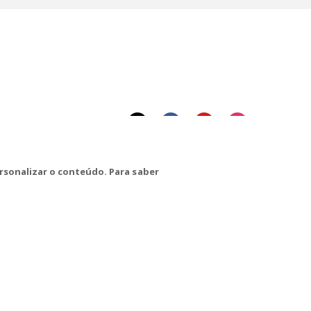
rsonalizar o conteúdo. Para saber
CTRL+F2
alhadores(as) na Base