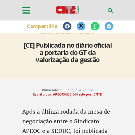
Compartilhe
HOME
CNTE-CUT
NOTÍCIAS
[CE] Publicada no diário oficial
a portaria do GT da
valorização da gestão
Publicado:
26 Junho, 2026 - 15h29
Escrito por: APEOC/CE
|
Editado por: CNTE
Após a última rodada da mesa de
negociação entre o Sindicato
APEOC e a SEDUC, foi publicada