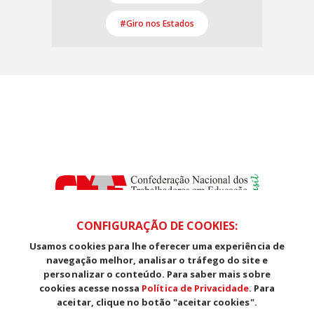
#Giro nos Estados
CONFIGURAÇÃO DE COOKIES:
Usamos cookies para lhe oferecer uma experiência de
SDS, Edifício Venâncio III, Salas 101/106
navegação melhor, analisar o tráfego do site e
CEP: 70393-902 - Brasília - DF
personalizar o conteúdo. Para saber mais sobre
Telefone (61) 3225-1003 - E-mail cnte@cnte.org.br
cookies acesse nossa
Política de Privacidade
. Para
aceitar, clique no botão "aceitar cookies".