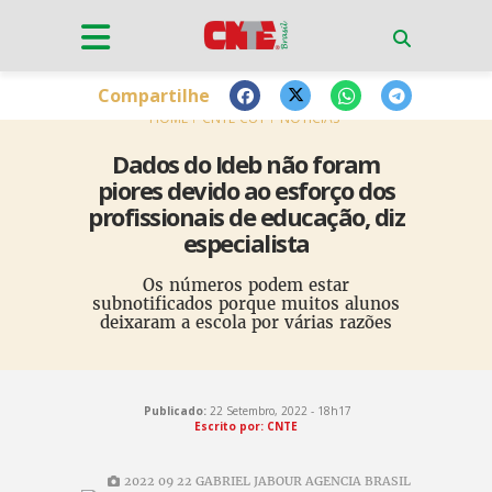
Compartilhe
HOME
CNTE-CUT
NOTÍCIAS
Dados do Ideb não foram
piores devido ao esforço dos
profissionais de educação, diz
especialista
Os números podem estar
subnotificados porque muitos alunos
deixaram a escola por várias razões
Publicado:
22 Setembro, 2022 - 18h17
Escrito por: CNTE
2022 09 22 GABRIEL JABOUR AGENCIA BRASIL