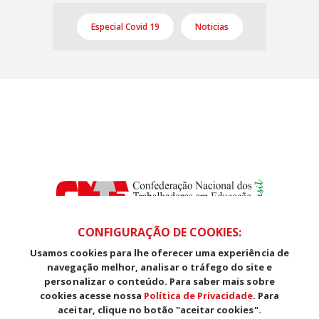
Especial Covid 19
Noticias
CONFIGURAÇÃO DE COOKIES:
Usamos cookies para lhe oferecer uma experiência de
SDS, Edifício Venâncio III, Salas 101/106
navegação melhor, analisar o tráfego do site e
CEP: 70393-902 - Brasília - DF
personalizar o conteúdo. Para saber mais sobre
Telefone (61) 3225-1003 - E-mail cnte@cnte.org.br
cookies acesse nossa
Política de Privacidade
. Para
aceitar, clique no botão "aceitar cookies".