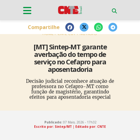
Compartilhe
HOME
CNTE-CUT
NOTÍCIAS
[MT] Sintep-MT garante
averbação do tempo de
serviço no Cefapro para
aposentadoria
Decisão judicial reconhece atuação de
professora no Cefapro-MT como
função de magistério, garantindo
efeitos para aposentadoria especial
Publicado:
07 Maio, 2026 - 17h32
Escrito por: Sintep/MT
|
Editado por: CNTE