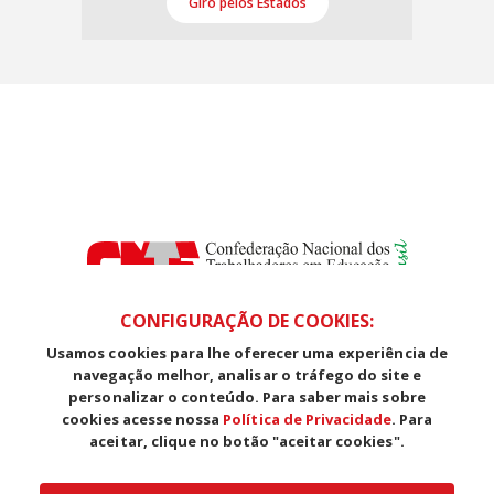
Giro pelos Estados
CONFIGURAÇÃO DE COOKIES:
Usamos cookies para lhe oferecer uma experiência de
SDS, Edifício Venâncio III, Salas 101/106
navegação melhor, analisar o tráfego do site e
CEP: 70393-902 - Brasília - DF
personalizar o conteúdo. Para saber mais sobre
Telefone (61) 3225-1003 - E-mail cnte@cnte.org.br
cookies acesse nossa
Política de Privacidade
. Para
aceitar, clique no botão "aceitar cookies".
Copyright CUT Central Única dos Trabalhadores 3.960 - Entidades