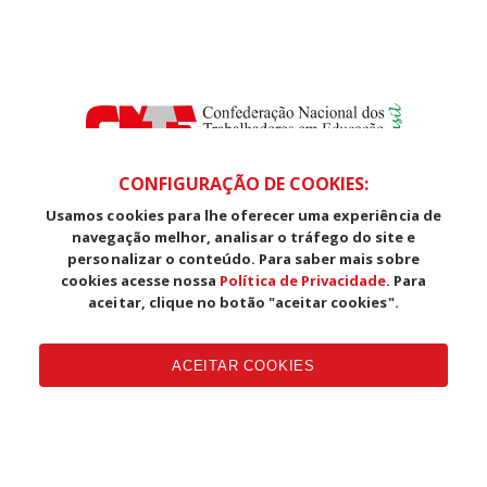
CONFIGURAÇÃO DE COOKIES:
Usamos cookies para lhe oferecer uma experiência de
SDS, Edifício Venâncio III, Salas 101/106
navegação melhor, analisar o tráfego do site e
CEP: 70393-902 - Brasília - DF
personalizar o conteúdo. Para saber mais sobre
Telefone (61) 3225-1003 - E-mail cnte@cnte.org.br
cookies acesse nossa
Política de Privacidade
. Para
aceitar, clique no botão "aceitar cookies".
Copyright CUT Central Única dos Trabalhadores 3.960 - Entidades
Filiadas | 7.933.029 - Trabalhadores(as) Associados | 25.831.443 -
ACEITAR COOKIES
Trabalhadores(as) na Base