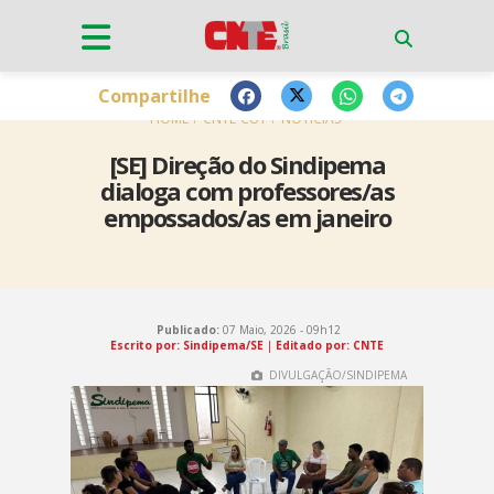
Compartilhe
HOME
CNTE-CUT
NOTÍCIAS
[SE] Direção do Sindipema
dialoga com professores/as
empossados/as em janeiro
Publicado:
07 Maio, 2026 - 09h12
Escrito por: Sindipema/SE
|
Editado por: CNTE
DIVULGAÇÃO/SINDIPEMA