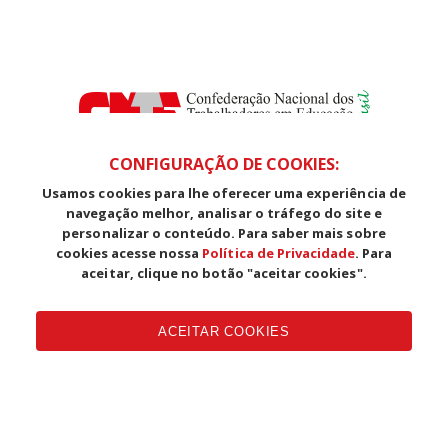
CONFIGURAÇÃO DE COOKIES:
Usamos cookies para lhe oferecer uma experiência de
SDS, Edifício Venâncio III, Salas 101/106
navegação melhor, analisar o tráfego do site e
CEP: 70393-902 - Brasília - DF
personalizar o conteúdo. Para saber mais sobre
Telefone (61) 3225-1003 - E-mail cnte@cnte.org.br
cookies acesse nossa
Política de Privacidade
. Para
aceitar, clique no botão "aceitar cookies".
Copyright CUT Central Única dos Trabalhadores 3.960 - Entidades
Filiadas | 7.933.029 - Trabalhadores(as) Associados | 25.831.443 -
ACEITAR COOKIES
Trabalhadores(as) na Base