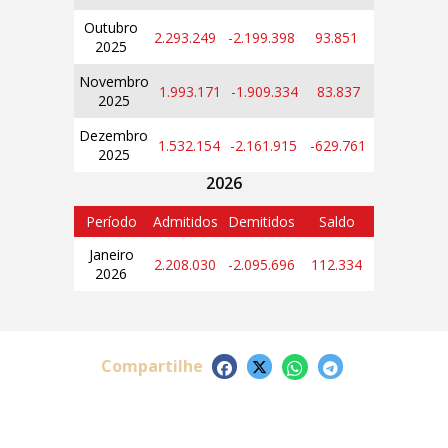
Outubro
2.293.249
-2.199.398
93.851
2025
Novembro
1.993.171
-1.909.334
83.837
2025
Dezembro
1.532.154
-2.161.915
-629.761
2025
2026
Período
Admitidos
Demitidos
Saldo
Janeiro
2.208.030
-2.095.696
112.334
2026
Compartilhe